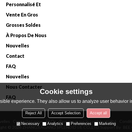
Personnalisé Et
Vente En Gros
Grosses Soldes
À Propos De Nous
Nouvelles
Contact
FAQ
Nouvelles
Nous Contacter
Cookie settings
FAQ
ible experience. They also allow us to analyze user behavior in
Reject All
Accept Selection
Accept all
elles
Contactez-nous
FAQs
Remarque sur la confidentialité
Condit
Necessary
Analytics
Preferences
Marketing
ight © 2026
ZHANGJIAGANG SPLENDID I/E CO.,LTD
Support By
BEE 