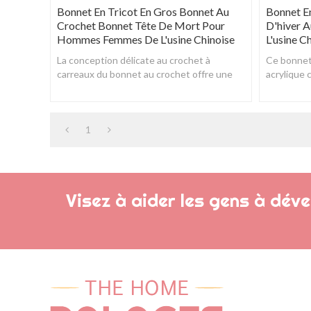
Bonnet En Tricot En Gros Bonnet Au
Bonnet E
Crochet Bonnet Tête De Mort Pour
D'hiver 
Hommes Femmes De L'usine Chinoise
L'usine C
La conception délicate au crochet à
Ce bonnet 
carreaux du bonnet au crochet offre une
acrylique 
circulation d'air respirante et rend la tête
l'environn
plus l
suffisamm
1
Visez à aider les gens à dév