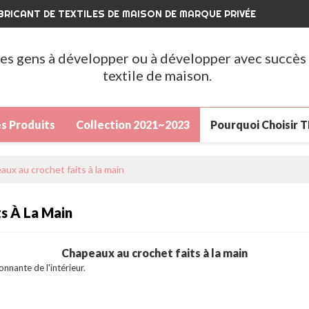
BRICANT DE TEXTILES DE MAISON DE MARQUE PRIVÉE
 les gens à développer ou à développer avec succè
textile de maison.
s Produits
Collection 2021~2023
Pourquoi Choisir 
uvelle Arrivee
Des Produits
Grosses Soldes
No
aux au crochet faits à la main
des
À Propos De Nous
Nouvelles
Contact
FA
s À La Main
Chapeaux au crochet faits à la main
nnante de l'intérieur.