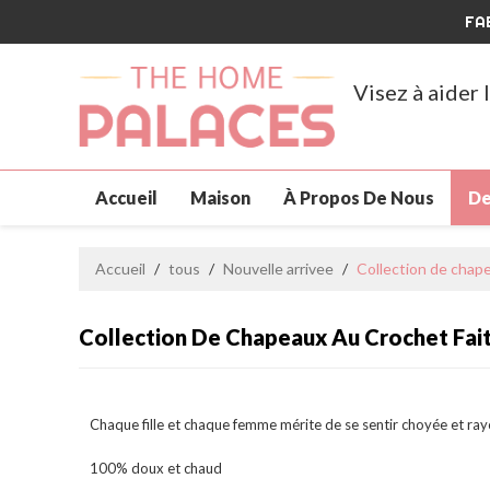
FA
Visez à aider
Accueil
Maison
À Propos De Nous
De
Vêtements Pour Animaux De Compagnie
No
Accueil
/
tous
/
Nouvelle arrivee
/
Collection de chape
Personnalisé Et Vente En Gros
Grosses Sol
Collection De Chapeaux Au Crochet Fait
FAQ
Chaque fille et chaque femme mérite de se sentir choyée et rayo
100% doux et chaud