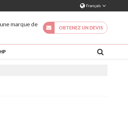
Français
s une marque de
OBTENEZ UN DEVIS
THP
uveauté 2026
Nouvelle Arrivee
Q
Nouvelles
Nous Contacter