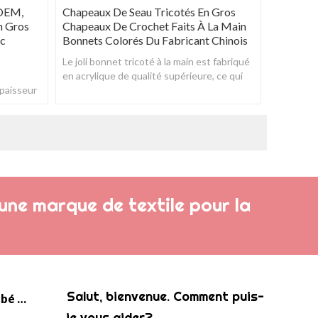
 OEM,
Chapeaux De Seau Tricotés En Gros
n Gros
Chapeaux De Crochet Faits À La Main
ec
Bonnets Colorés Du Fabricant Chinois
Le joli bonnet tricoté à la main est fabriqué
en acrylique de qualité supérieure, ce qui
paisseur
rend le bonnet doux et confortable.
.
une marque de textile pour la
Salut, bienvenue. Comment puis-
Couverture en tricot pour bébé en gros
je vous aider?