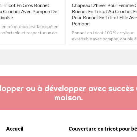
n Tricot En Gros Bonnet
Chapeau D'hiver Pour Femme
Au Crochet Avec Pompon De
Bonnet En Tricot Au Crochet E
hinoise
Pour Bonnet En Tricot Fille Av
Pompon
en tricot doux est fabriqué en
confortable et respectueux de
Bonnet en tricot 100 % acrylique
ement, vous gardera
extensible avec pompon, double é
ent au
pour plus de chaleur et de confort
elopper ou à développer avec succès 
maison.
Accueil