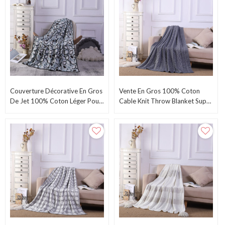
Couverture Décorative En Gros
Vente En Gros 100% Coton
De Jet 100% Coton Léger Pour
Cable Knit Throw Blanket Super
L'OEM De Divan De Chaise De
Soft Warm Pour Chaise
Lit
Canapé-Lit En Provenance De
Chine