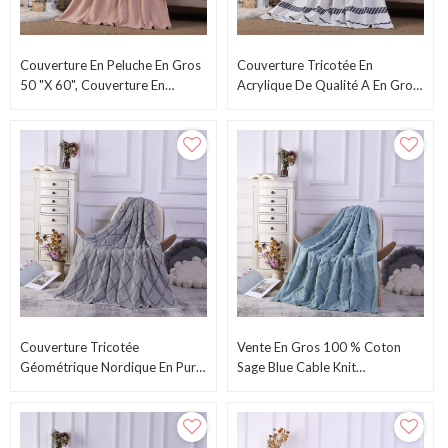
Couverture En Peluche En Gros
Couverture Tricotée En
50 "x 60", Couverture En
Acrylique De Qualité A En Gros,
Molleton Doux En Peluche-
Couverture Décorative De
Couleur Unie De L'usine
Ferme Légère
Chinoise
Couverture Tricotée
Vente En Gros 100 % Coton
Géométrique Nordique En Pur
Sage Blue Cable Knit
Coton OEM Du Fabricant
Couverture Pour Canapé,
Chinois
Canapé De L'usine Chinoise