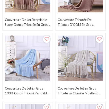
Couverture De Jet Recyclable
Couverture Tricotée De
Super Douce Tricotée En Gros
Triangle D'ODM En Gros
Avec Des Glands Du
Couverture Tricotée Décorative
Fournisseur Chinois
Douce Avec Des Glands
Couverture De Jet En Gros
Couverture De Jet En Gros
100% Coton Tricoté Par Câble
Tricoté En Chenille Moelleux
Super Doux Du Fournisseur
Avec Des Glands Décoratifs
Chinois