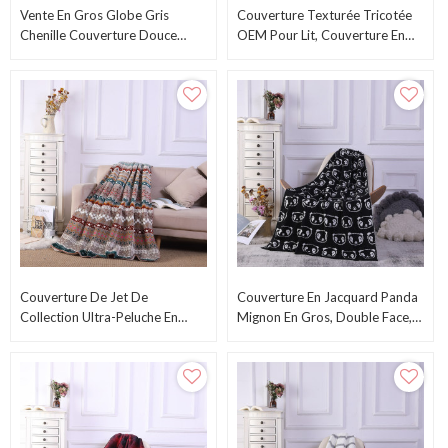
Vente En Gros Globe Gris
Couverture Texturée Tricotée
Chenille Couverture Douce
OEM Pour Lit, Couverture En
Réversible Tissu Confortable
Chenille Avec Pompon Du
De Qualité Supérieure
Fournisseur Chinois
Couverture De Jet De
Couverture En Jacquard Panda
Collection Ultra-Peluche En
Mignon En Gros, Double Face,
Gros, Couverture En Polaire
De L'usine Chinoise
Sherpa Réversible, OEM