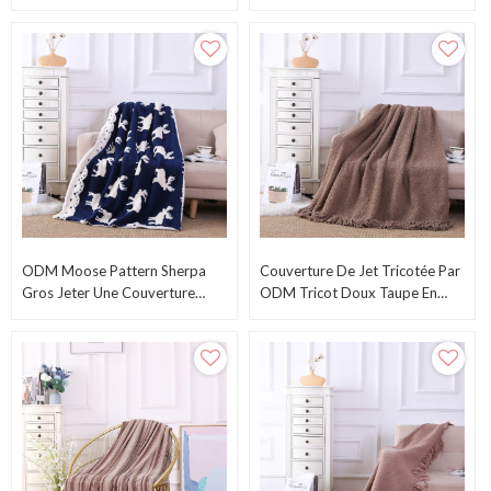
Long De L'usine Chinoise
Léger Et Confortable Pour
Canapé, Lit Et Salon
ODM Moose Pattern Sherpa
Couverture De Jet Tricotée Par
Gros Jeter Une Couverture
ODM Tricot Doux Taupe En
Tricotée Chaleureuse
Gros Avec Style De Glands
Réversible