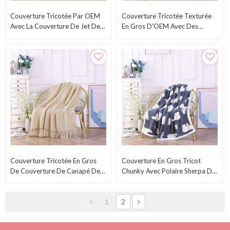
Couverture Tricotée Par OEM
Couverture Tricotée Texturée
Avec La Couverture De Jet De
En Gros D'OEM Avec Des
Maison Douce En Gros De
Glands Du Fournisseur Chinois
Glands
Couverture Tricotée En Gros
Couverture En Gros Tricot
De Couverture De Canapé De
Chunky Avec Polaire Sherpa De
Jet De Canapé-Lit Souple Avec
L'usine Chinoise
Des Glands
1
2