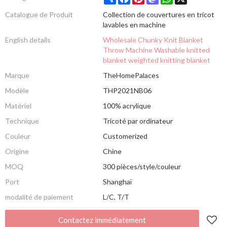
Catalogue de Produit
Collection de couvertures en tricot
lavables en machine
English details
Wholesale Chunky Knit Blanket
Throw Machine Washable knitted
blanket weighted knitting blanket
Marque
TheHomePalaces
Modèle
THP2021NB06
Matériel
100% acrylique
Technique
Tricoté par ordinateur
Couleur
Customerized
Origine
Chine
MOQ
300 pièces/style/couleur
Port
Shanghaï
modalité de paiement
L/C, T/T
Contactez immédiatement