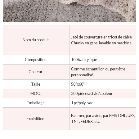
Jeté de couverture en tricot de câble
Nom du produit
Chunky en gros, lavable en machine
Composition
100% acrylique
Comme échantillon ou peut être
Couleur
personnalisé
Taille
50"x60"
MOQ
300 pièces/style/couleur
Emballage
1 pc/poly-sac
Par mer, par avion, par EMS, DHL, UPS,
Expédition
TNT, FEDEX, etc.