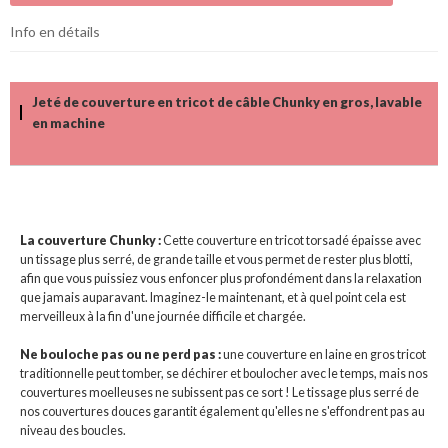
Info en détails
Jeté de couverture en tricot de câble Chunky en gros, lavable
en machine
La couverture Chunky :
Cette couverture en tricot torsadé épaisse avec
un tissage plus serré, de grande taille et vous permet de rester plus blotti,
afin que vous puissiez vous enfoncer plus profondément dans la relaxation
que jamais auparavant. Imaginez-le maintenant, et à quel point cela est
merveilleux à la fin d'une journée difficile et chargée.
Ne bouloche pas ou ne perd pas :
une couverture en laine en gros tricot
traditionnelle peut tomber, se déchirer et boulocher avec le temps, mais nos
couvertures moelleuses ne subissent pas ce sort ! Le tissage plus serré de
nos couvertures douces garantit également qu'elles ne s'effondrent pas au
niveau des boucles.