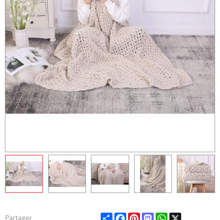
Share
Facebook
Pinterest
Mastodon
WhatsApp
X
Partager